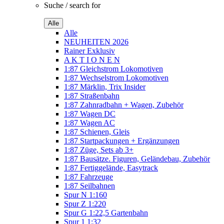
Suche / search for
Alle
Alle
NEUHEITEN 2026
Rainer Exklusiv
A K T I O N E N
1:87 Gleichstrom Lokomotiven
1:87 Wechselstrom Lokomotiven
1:87 Märklin, Trix Insider
1:87 Straßenbahn
1:87 Zahnradbahn + Wagen, Zubehör
1:87 Wagen DC
1:87 Wagen AC
1:87 Schienen, Gleis
1:87 Startpackungen + Ergänzungen
1:87 Züge, Sets ab 3+
1:87 Bausätze. Figuren, Geländebau, Zubehör
1:87 Fertiggelände, Easytrack
1:87 Fahrzeuge
1:87 Seilbahnen
Spur N 1:160
Spur Z 1:220
Spur G 1:22,5 Gartenbahn
Spur 1 1:32