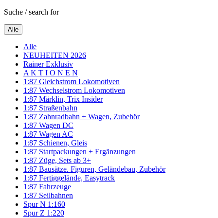
Suche / search for
Alle
Alle
NEUHEITEN 2026
Rainer Exklusiv
A K T I O N E N
1:87 Gleichstrom Lokomotiven
1:87 Wechselstrom Lokomotiven
1:87 Märklin, Trix Insider
1:87 Straßenbahn
1:87 Zahnradbahn + Wagen, Zubehör
1:87 Wagen DC
1:87 Wagen AC
1:87 Schienen, Gleis
1:87 Startpackungen + Ergänzungen
1:87 Züge, Sets ab 3+
1:87 Bausätze. Figuren, Geländebau, Zubehör
1:87 Fertiggelände, Easytrack
1:87 Fahrzeuge
1:87 Seilbahnen
Spur N 1:160
Spur Z 1:220