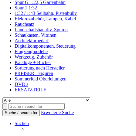
Spur G 1:22,5 Gartenbahn
Spur 1 1:32
1:32 / 1:43 Seilbahn, Pistenbully
Elektrozubehör, Lampen, Kabel
Rauchsatz
Landschaftsbau div. Spuren
Schaukasten, Vitrinen
Architekturbedarf
Digitalkomponenten, Steuerung
Flugzeugmodelle
Werkzeug, Zubehör
Kataloge + Bücher
Sortierung nach Hersteller
PREISER - Figuren
Sommerfeld Oberleitungen
DVD's
ERSATZTEILE
Erweiterte Suche
Suche / search for
Suchen