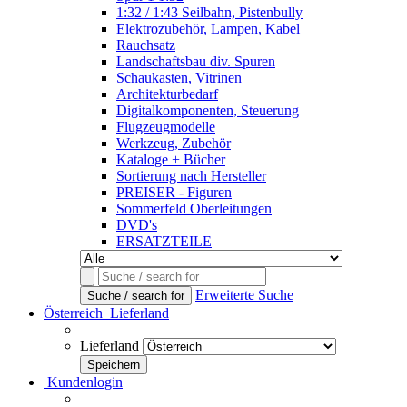
1:32 / 1:43 Seilbahn, Pistenbully
Elektrozubehör, Lampen, Kabel
Rauchsatz
Landschaftsbau div. Spuren
Schaukasten, Vitrinen
Architekturbedarf
Digitalkomponenten, Steuerung
Flugzeugmodelle
Werkzeug, Zubehör
Kataloge + Bücher
Sortierung nach Hersteller
PREISER - Figuren
Sommerfeld Oberleitungen
DVD's
ERSATZTEILE
Erweiterte Suche
Suche / search for
Österreich
Lieferland
Lieferland
Kundenlogin