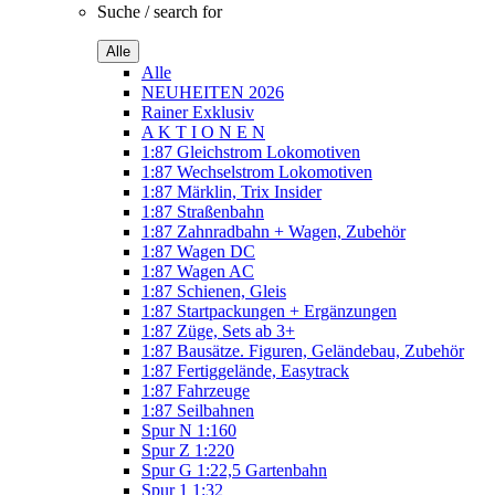
Suche / search for
Alle
Alle
NEUHEITEN 2026
Rainer Exklusiv
A K T I O N E N
1:87 Gleichstrom Lokomotiven
1:87 Wechselstrom Lokomotiven
1:87 Märklin, Trix Insider
1:87 Straßenbahn
1:87 Zahnradbahn + Wagen, Zubehör
1:87 Wagen DC
1:87 Wagen AC
1:87 Schienen, Gleis
1:87 Startpackungen + Ergänzungen
1:87 Züge, Sets ab 3+
1:87 Bausätze. Figuren, Geländebau, Zubehör
1:87 Fertiggelände, Easytrack
1:87 Fahrzeuge
1:87 Seilbahnen
Spur N 1:160
Spur Z 1:220
Spur G 1:22,5 Gartenbahn
Spur 1 1:32