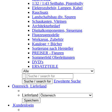
1:32 / 1:43 Seilbahn, Pistenbully
Elektrozubehör, Lampen, Kabel
Rauchsatz
Landschaftsbau div. Spuren
Schaukasten, Vitrinen
Architekturbedarf
Digitalkomponenten, Steuerung
Flugzeugmodelle
Werkzeug, Zubehör
Kataloge + Bücher
Sortierung nach Hersteller
PREISER - Figuren
Sommerfeld Oberleitungen
DVD's
ERSATZTEILE
Erweiterte Suche
Suche / search for
Österreich
Lieferland
Lieferland
Kundenlogin