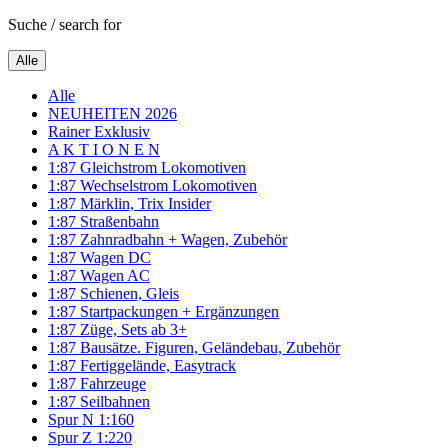
Suche / search for
Alle
Alle
NEUHEITEN 2026
Rainer Exklusiv
A K T I O N E N
1:87 Gleichstrom Lokomotiven
1:87 Wechselstrom Lokomotiven
1:87 Märklin, Trix Insider
1:87 Straßenbahn
1:87 Zahnradbahn + Wagen, Zubehör
1:87 Wagen DC
1:87 Wagen AC
1:87 Schienen, Gleis
1:87 Startpackungen + Ergänzungen
1:87 Züge, Sets ab 3+
1:87 Bausätze. Figuren, Geländebau, Zubehör
1:87 Fertiggelände, Easytrack
1:87 Fahrzeuge
1:87 Seilbahnen
Spur N 1:160
Spur Z 1:220