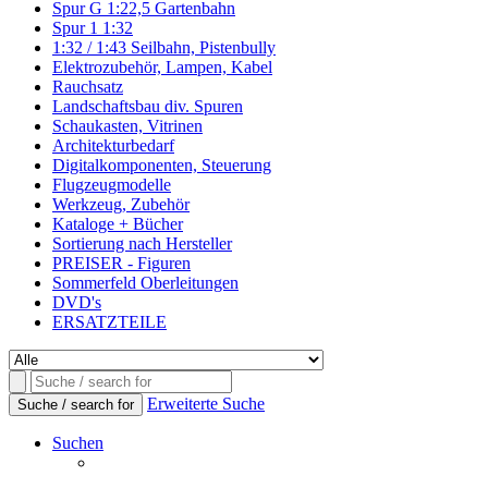
Spur G 1:22,5 Gartenbahn
Spur 1 1:32
1:32 / 1:43 Seilbahn, Pistenbully
Elektrozubehör, Lampen, Kabel
Rauchsatz
Landschaftsbau div. Spuren
Schaukasten, Vitrinen
Architekturbedarf
Digitalkomponenten, Steuerung
Flugzeugmodelle
Werkzeug, Zubehör
Kataloge + Bücher
Sortierung nach Hersteller
PREISER - Figuren
Sommerfeld Oberleitungen
DVD's
ERSATZTEILE
Erweiterte Suche
Suche / search for
Suchen